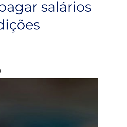
agar salários
dições
0