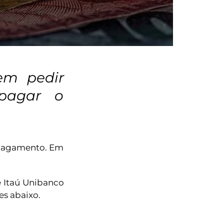
em pedir
 pagar o
 pagamento. Em
e Itaú Unibanco
s abaixo.