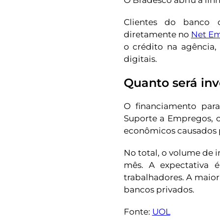
O Bradesco abriu a linh
Clientes do banco 
diretamente no
Net E
o crédito na agência,
digitais.
Quanto será in
O financiamento par
Suporte a Empregos, c
econômicos causados p
No total, o volume de 
mês. A expectativa 
trabalhadores. A maior
bancos privados.
Fonte:
UOL