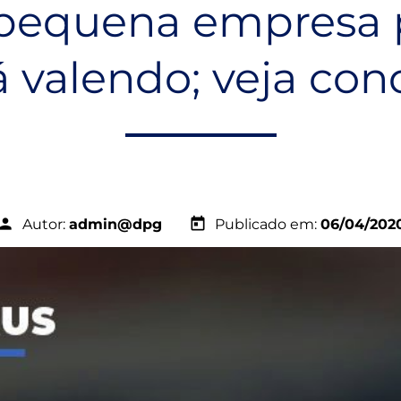
 pequena empresa p
tá valendo; veja con
erson
today
Autor:
admin@dpg
Publicado em:
06/04/202