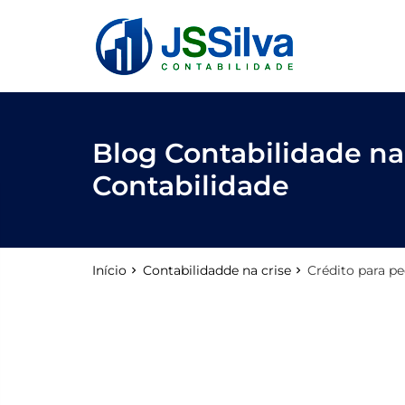
reply
FALE CONOSCO
phone
(11) 3205-0271
location_on
Rua Antônio Raposo, 186, conjunto 123
Blog Contabilidade na 
Contabilidade
email
Início
Contabilidadde na crise
Crédito para pe
Deixe sua Mensagem