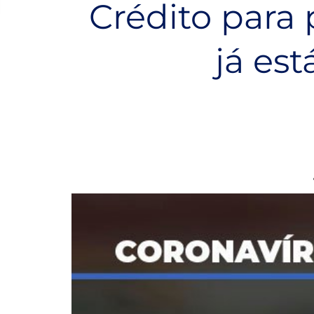
Crédito para
já es
p