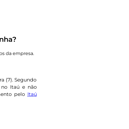
inha?
os da empresa.
ra (7). Segundo
no Itaú e não
amento pelo
Itaú