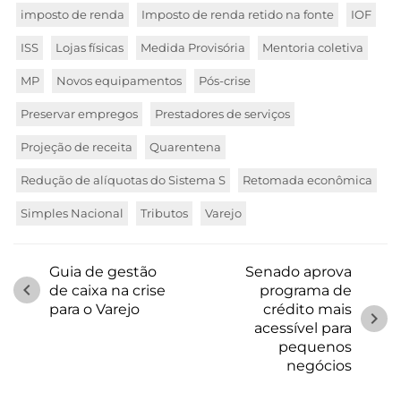
imposto de renda
Imposto de renda retido na fonte
IOF
ISS
Lojas físicas
Medida Provisória
Mentoria coletiva
MP
Novos equipamentos
Pós-crise
Preservar empregos
Prestadores de serviços
Projeção de receita
Quarentena
Redução de alíquotas do Sistema S
Retomada econômica
Simples Nacional
Tributos
Varejo
Guia de gestão
Senado aprova
chevron_left
de caixa na crise
programa de
para o Varejo
crédito mais
chevron_right
acessível para
pequenos
negócios