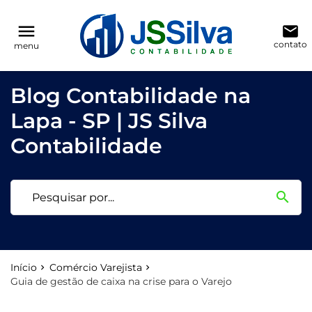
reply
reply
FALE CONOSCO
NAVEGAÇÃO
menu
email
contato
menu
phone
(11) 3205-0271
Voltar ao site
home
Blog Contabilidade na
location_on
Rua Antônio Raposo, 186, conjunto 123
Blog
Lapa - SP | JS Silva
Contabilidade
Contabilidade
email
search
Deixe sua Mensagem
Início
Comércio Varejista
Guia de gestão de caixa na crise para o Varejo