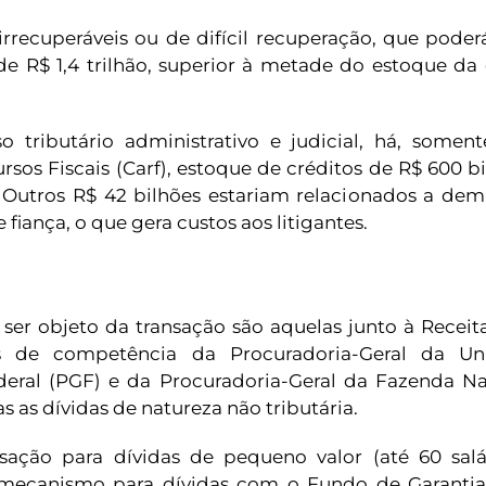
 irrecuperáveis ou de difícil recuperação, que poder
de R$ 1,4 trilhão, superior à metade do estoque da 
 tributário administrativo e judicial, há, somen
rsos Fiscais (Carf), estoque de créditos de R$ 600 b
 Outros R$ 42 bilhões estariam relacionados a dem
 fiança, o que gera custos aos litigantes.
ser objeto da transação são aquelas junto à Receit
 as de competência da Procuradoria-Geral da Un
deral (PGF) e da Procuradoria-Geral da Fazenda Na
 as dívidas de natureza não tributária.
nsação para dívidas de pequeno valor (até 60 salá
 mecanismo para dívidas com o Fundo de Garanti