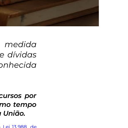
 medida
e dívidas
conhecida
cursos por
esmo tempo
a União.
a
Lei 13.988, de