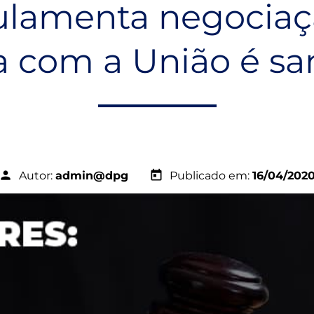
ulamenta negociaç
ia com a União é s
person
today
Autor:
admin@dpg
Publicado em:
16/04/202