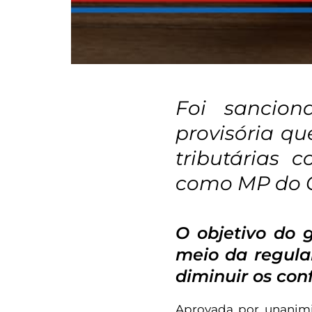
Foi sancio
provisória q
tributárias 
como MP do C
O objetivo do 
meio da regula
diminuir os conf
Aprovada por unanimi