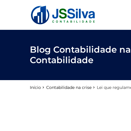
reply
FALE CONOSCO
phone
(11) 3205-0271
location_on
Rua Antônio Raposo, 186, conjunto 123
Blog Contabilidade na 
Contabilidade
email
Início
Contabilidade na crise
Lei que regulame
Deixe sua Mensagem