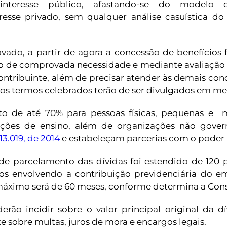
nteresse público, afastando-se do modelo q
resse privado, sem qualquer análise casuística do
vado, a partir de agora a concessão de benefícios 
o de comprovada necessidade e mediante avaliação
ontribuinte, além de precisar atender às demais cond
s os termos celebrados terão de ser divulgados em mei
to de até 70% para pessoas físicas, pequenas e 
tuições de ensino, além de organizações não gove
 13.019, de 2014
e estabeleçam parcerias com o poder 
 de parcelamento das dívidas foi estendido de 120 
tos envolvendo a contribuição previdenciária do 
áximo será de 60 meses, conforme determina a Cons
rão incidir sobre o valor principal original da dí
e sobre multas, juros de mora e encargos legais.