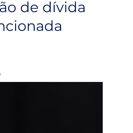
ão de dívida
ancionada
0