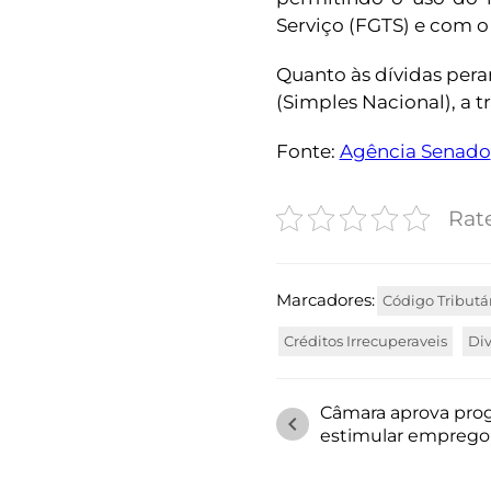
Serviço (FGTS) e com o
Quanto às dívidas pera
(Simples Nacional), a 
Fonte:
Agência Senado
Rate
Marcadores:
Código Tributá
Créditos Irrecuperaveis
Div
Câmara aprova prog
chevron_left
estimular emprego