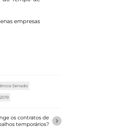
quenas empresas
Agência Senado
2019
ge os contratos de
chevron_right
balhos temporários?