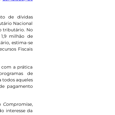
to de dívidas
utário Nacional
 tributário. No
 1,9 milhão de
ário, estima-se
cursos Fiscais
 com a prática
programas de
a todos aqueles
 de pagamento
in Compromise
,
do interesse da