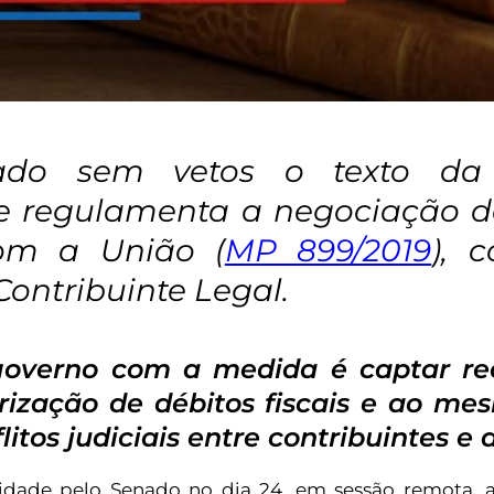
nado sem vetos o texto da
ue regulamenta a negociação d
com a União (
MP 899/2019
), 
ontribuinte Legal.
governo com a medida é captar re
rização de débitos fiscais e ao m
litos judiciais entre contribuintes e 
dade pelo Senado no dia 24, em sessão remota, 