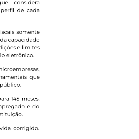
ue considera
 perfil de cada
fiscais somente
 da capacidade
ições e limites
o eletrônico.
microempresas,
rnamentais que
público.
para 145 meses.
empregado e do
tituição.
vida corrigido.