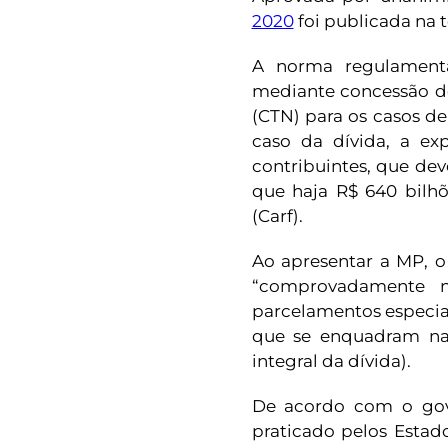
2020
foi publicada na t
A norma regulamenta
mediante concessão de 
(CTN) para os casos de
caso da dívida, a ex
contribuintes, que dev
que haja R$ 640 bilhõ
(Carf).
Ao apresentar a MP, o
“comprovadamente n
parcelamentos especiai
que se enquadram n
integral da dívida).
De acordo com o gove
praticado pelos Estad