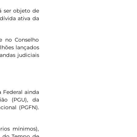
á ser objeto de
dívida ativa da
te no Conselho
ilhões lançados
andas judiciais
a Federal ainda
ião (PGU), da
cional (PGFN).
rios mínimos),
a do Tempo de