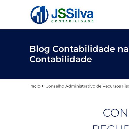
reply
FALE CONOSCO
phone
(11) 3205-0271
location_on
Rua Antônio Raposo, 186, conjunto 123
Blog Contabilidade na 
Contabilidade
email
Início
Conselho Administrativo de Recursos Fis
Deixe sua Mensagem
CON