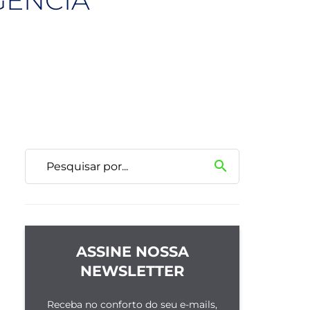
GÊNCIA
search
ASSINE NOSSA
NEWSLETTER
Receba no conforto do seu e-mails,