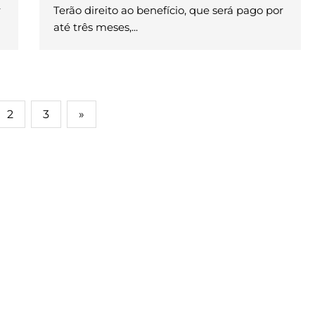
r
Terão direito ao benefício, que será pago por
até três meses,...
2
3
»