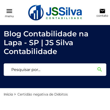
reply
reply
FALE CONOSCO
NAVEGAÇÃO
menu
email
contato
menu
phone
(11) 3205-0271
Voltar ao site
home
Blog Contabilidade na
location_on
Rua Antônio Raposo, 186, conjunto 123
Blog
Lapa - SP | JS Silva
Contabilidade
Contabilidade
email
search
Deixe sua Mensagem
Início
Certidão negativa de Débitos