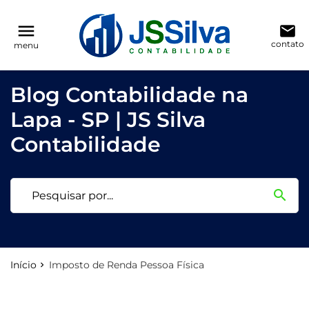
reply
reply
FALE CONOSCO
NAVEGAÇÃO
menu
email
contato
menu
phone
(11) 3205-0271
Voltar ao site
home
Blog Contabilidade na
location_on
Rua Antônio Raposo, 186, conjunto 123
Blog
Lapa - SP | JS Silva
Contabilidade
Contabilidade
email
search
Deixe sua Mensagem
Início
Imposto de Renda Pessoa Física