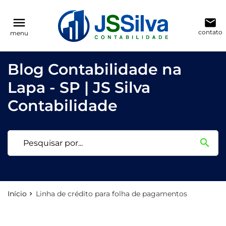
reply
reply
FALE CONOSCO
NAVEGAÇÃO
menu
email
contato
menu
phone
(11) 3205-0271
Voltar ao site
home
Blog Contabilidade na
location_on
Rua Antônio Raposo, 186, conjunto 123
Blog
Lapa - SP | JS Silva
Contabilidade
Contabilidade
email
search
Deixe sua Mensagem
Início
Linha de crédito para folha de pagamentos