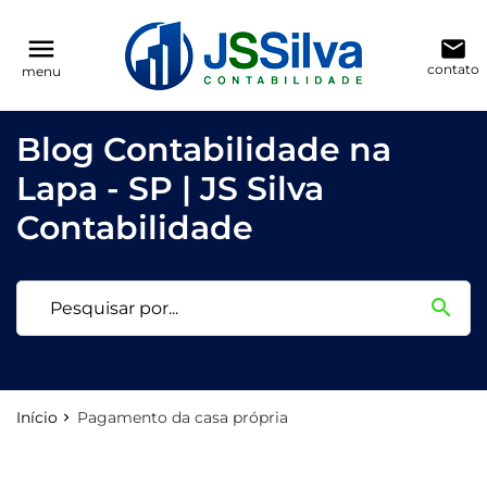
reply
reply
FALE CONOSCO
NAVEGAÇÃO
menu
email
contato
menu
phone
(11) 3205-0271
Voltar ao site
home
Blog Contabilidade na
location_on
Rua Antônio Raposo, 186, conjunto 123
Blog
Lapa - SP | JS Silva
Contabilidade
Contabilidade
email
search
Deixe sua Mensagem
Início
Pagamento da casa própria