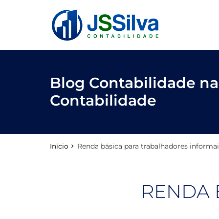
reply
FALE CONOSCO
phone
(11) 3205-0271
location_on
Rua Antônio Raposo, 186, conjunto 123
Blog Contabilidade na 
Contabilidade
email
Início
Renda básica para trabalhadores informai
Deixe sua Mensagem
RENDA 