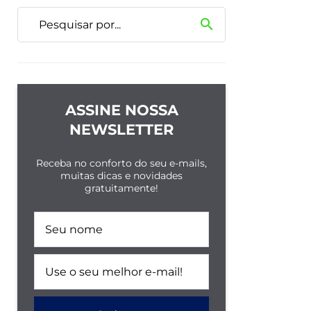
search
ASSINE NOSSA
NEWSLETTER
Receba no conforto do seu e-mails,
muitas dicas e novidades
gratuitamente!