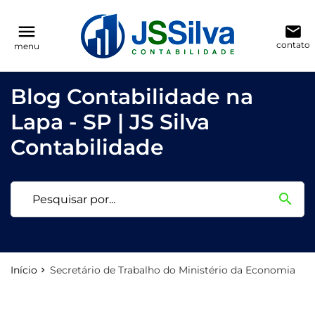
reply
reply
FALE CONOSCO
NAVEGAÇÃO
menu
email
contato
menu
phone
(11) 3205-0271
Voltar ao site
home
Blog Contabilidade na
location_on
Rua Antônio Raposo, 186, conjunto 123
Blog
Lapa - SP | JS Silva
Contabilidade
Contabilidade
email
search
Deixe sua Mensagem
Início
Secretário de Trabalho do Ministério da Economia