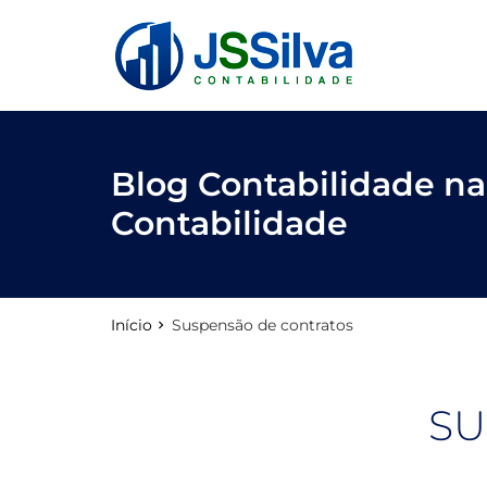
reply
FALE CONOSCO
phone
(11) 3205-0271
location_on
Rua Antônio Raposo, 186, conjunto 123
Blog Contabilidade na 
Contabilidade
email
Início
Suspensão de contratos
Deixe sua Mensagem
SU