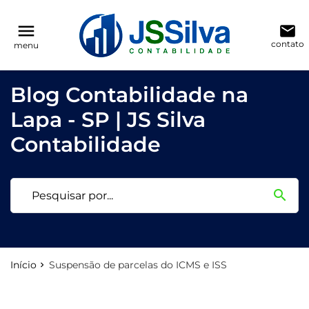
reply
reply
FALE CONOSCO
NAVEGAÇÃO
menu
email
contato
menu
phone
(11) 3205-0271
Voltar ao site
home
Blog Contabilidade na
location_on
Rua Antônio Raposo, 186, conjunto 123
Blog
Lapa - SP | JS Silva
Contabilidade
Contabilidade
email
search
Deixe sua Mensagem
Início
Suspensão de parcelas do ICMS e ISS